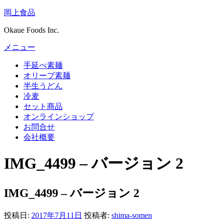
コ
岡上食品
ン
Okaue Foods Inc.
テ
ン
メニュー
ツ
へ
手延べ素麺
ス
オリーブ素麺
キ
半生うどん
ッ
冷麦
プ
セット商品
オンラインショップ
お問合せ
会社概要
IMG_4499 – バージョン 2
IMG_4499 – バージョン 2
投稿日:
2017年7月11日
投稿者:
shima-somen