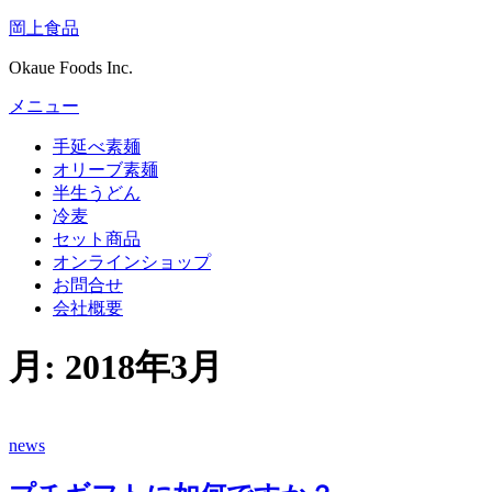
コ
岡上食品
ン
Okaue Foods Inc.
テ
ン
メニュー
ツ
へ
手延べ素麺
ス
オリーブ素麺
キ
半生うどん
ッ
冷麦
プ
セット商品
オンラインショップ
お問合せ
会社概要
月:
2018年3月
news